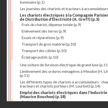
Sommaire
(p.1)
Les journées des chariots et tracteurs à accumulateur
Les chariots électriques à la Compagnie Parisie
de Distribution d'Électricité (A. Greff)
(p.3)
Frais du chariot, dépense totale
(p.9)
Enlèvement des terres
(p.9)
Essais et réparations
(p.9)
Transport du gros matériel
(p.10)
Transport des câbles
(p.10)
Éclairage public
(p.10)
Une voiture de livraison électrique de grand luxe
(p.11
L'enlèvement des ordures ménagères à Meudon (H. Lé
(p.11)
Les différents types de chariots à accumulateurs : cha
tracteurs et chariots porteurs (M. Lourbet)
(p.14)
Emploi des chariots électriques dans l'industrie
(Maurice Bouchon)
(p.18)
Petite industrie
(p.18)
Droits réservés - CNAM