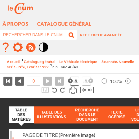
À PROPOS
CATALOGUE GÉNÉRAL
RECHERCHE AVANCÉE
Mode
contraste
Accueil
Catalogue général
Le Véhicule électrique
3e année. Nouvelle
élévé
série - N°6, Février 1929
n.n. - vue 40/40
100%
TABLE
RECHERCHE
L
TABLE DES
TEXTE
DES
DANS LE
ILLUSTRATIONS
OCÉRISÉ
MATIÈRES
DOCUMENT
VO
PAGE DE TITRE (Première image)