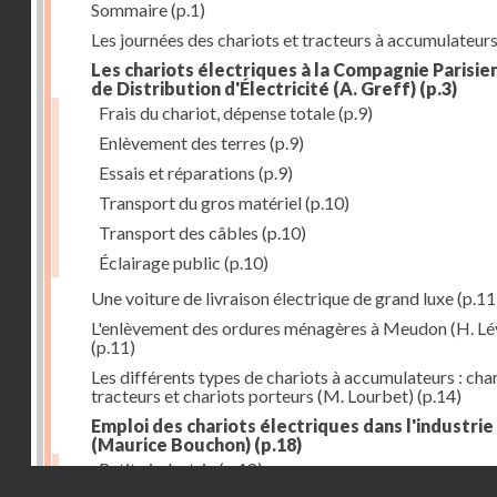
Sommaire
(p.1)
Les journées des chariots et tracteurs à accumulateur
Les chariots électriques à la Compagnie Parisie
de Distribution d'Électricité (A. Greff)
(p.3)
Frais du chariot, dépense totale
(p.9)
Enlèvement des terres
(p.9)
Essais et réparations
(p.9)
Transport du gros matériel
(p.10)
Transport des câbles
(p.10)
Éclairage public
(p.10)
Une voiture de livraison électrique de grand luxe
(p.11
L'enlèvement des ordures ménagères à Meudon (H. Lé
(p.11)
Les différents types de chariots à accumulateurs : cha
tracteurs et chariots porteurs (M. Lourbet)
(p.14)
Emploi des chariots électriques dans l'industrie
(Maurice Bouchon)
(p.18)
Petite industrie
(p.18)
Droits réservés - CNAM