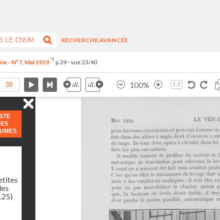
RECHERCHE AVANCÉE
rie - N°7, Mai 1929
p.39 - vue 23/40
100%
ISTE
DES
LUMES
etites
des
.25)