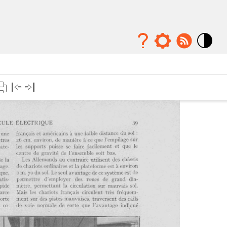
Mode
contraste
élévé