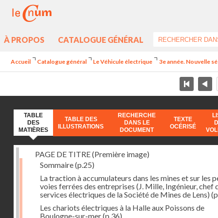
À PROPOS
CATALOGUE GÉNÉRAL
Accueil
Catalogue général
Le Véhicule électrique
3e année. Nouvelle sé
TABLE
RECHERCHE
L
TABLE DES
TEXTE
DES
DANS LE
ILLUSTRATIONS
OCÉRISÉ
MATIÈRES
DOCUMENT
VO
PAGE DE TITRE (Première image)
Sommaire
(p.25)
La traction à accumulateurs dans les mines et sur les p
voies ferrées des entreprises (J. Mille, Ingénieur, chef 
services électriques de la Société de Mines de Lens)
(p
Les chariots électriques à la Halle aux Poissons de
Boulogne-sur-mer
(p.36)