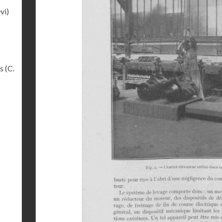
vi)
s (C.