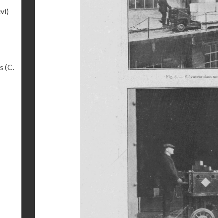
vi)
s (C.