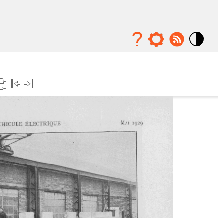
Mode
contraste
élévé