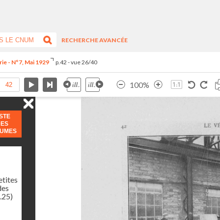
RECHERCHE AVANCÉE
rie - N°7, Mai 1929
p.42 - vue 26/40
100%
ISTE
DES
LUMES
etites
des
.25)