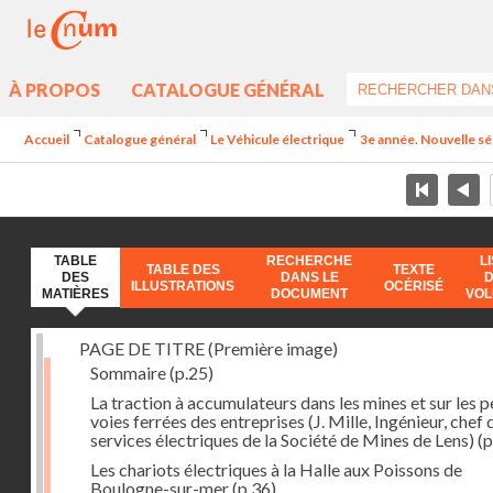
À PROPOS
CATALOGUE GÉNÉRAL
Accueil
Catalogue général
Le Véhicule électrique
3e année. Nouvelle sé
TABLE
RECHERCHE
L
TABLE DES
TEXTE
DES
DANS LE
ILLUSTRATIONS
OCÉRISÉ
MATIÈRES
DOCUMENT
VO
PAGE DE TITRE (Première image)
Sommaire
(p.25)
La traction à accumulateurs dans les mines et sur les p
voies ferrées des entreprises (J. Mille, Ingénieur, chef 
services électriques de la Société de Mines de Lens)
(p
Les chariots électriques à la Halle aux Poissons de
Boulogne-sur-mer
(p.36)