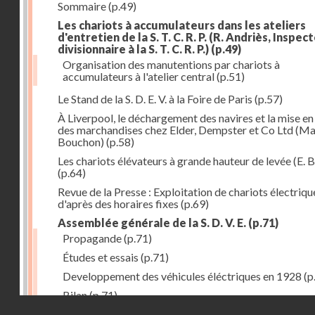
Sommaire
(p.49)
Les chariots à accumulateurs dans les ateliers
d'entretien de la S. T. C. R. P. (R. Andriès, Inspec
divisionnaire à la S. T. C. R. P.)
(p.49)
Organisation des manutentions par chariots à
accumulateurs à l'atelier central
(p.51)
Le Stand de la S. D. E. V. à la Foire de Paris
(p.57)
À Liverpool, le déchargement des navires et la mise en
des marchandises chez Elder, Dempster et Co Ltd (Ma
Bouchon)
(p.58)
Les chariots élévateurs à grande hauteur de levée (E. B
(p.64)
Revue de la Presse : Exploitation de chariots électriqu
d'après des horaires fixes
(p.69)
Assemblée générale de la S. D. V. E.
(p.71)
Propagande
(p.71)
Études et essais
(p.71)
Developpement des véhicules éléctriques en 1928
(p
Bilan
(p.71)
Droits réservés - CNAM
Bilan au 31 décembre 1928
(p.72)