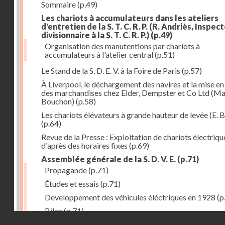
Sommaire
(p.49)
Les chariots à accumulateurs dans les ateliers
d'entretien de la S. T. C. R. P. (R. Andriès, Inspec
divisionnaire à la S. T. C. R. P.)
(p.49)
Organisation des manutentions par chariots à
accumulateurs à l'atelier central
(p.51)
Le Stand de la S. D. E. V. à la Foire de Paris
(p.57)
À Liverpool, le déchargement des navires et la mise en
des marchandises chez Elder, Dempster et Co Ltd (Ma
Bouchon)
(p.58)
Les chariots élévateurs à grande hauteur de levée (E. B
(p.64)
Revue de la Presse : Exploitation de chariots électriqu
d'après des horaires fixes
(p.69)
Assemblée générale de la S. D. V. E.
(p.71)
Propagande
(p.71)
Études et essais
(p.71)
Developpement des véhicules éléctriques en 1928
(p
Bilan
(p.71)
Droits réservés - CNAM
Bilan au 31 décembre 1928
(p.72)