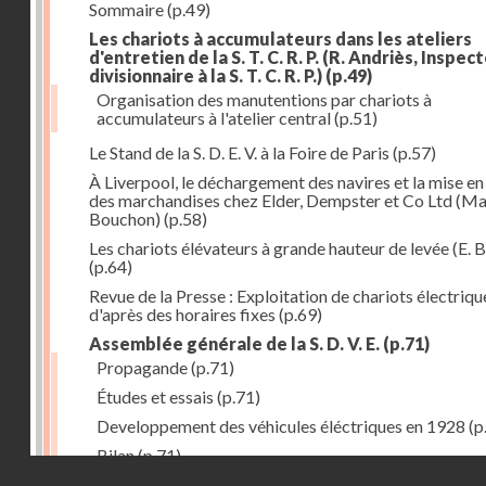
Sommaire
(p.49)
Les chariots à accumulateurs dans les ateliers
d'entretien de la S. T. C. R. P. (R. Andriès, Inspec
divisionnaire à la S. T. C. R. P.)
(p.49)
Organisation des manutentions par chariots à
accumulateurs à l'atelier central
(p.51)
Le Stand de la S. D. E. V. à la Foire de Paris
(p.57)
À Liverpool, le déchargement des navires et la mise en
des marchandises chez Elder, Dempster et Co Ltd (Ma
Bouchon)
(p.58)
Les chariots élévateurs à grande hauteur de levée (E. B
(p.64)
Revue de la Presse : Exploitation de chariots électriqu
d'après des horaires fixes
(p.69)
Assemblée générale de la S. D. V. E.
(p.71)
Propagande
(p.71)
Études et essais
(p.71)
Developpement des véhicules éléctriques en 1928
(p
Bilan
(p.71)
Droits réservés - CNAM
Bilan au 31 décembre 1928
(p.72)