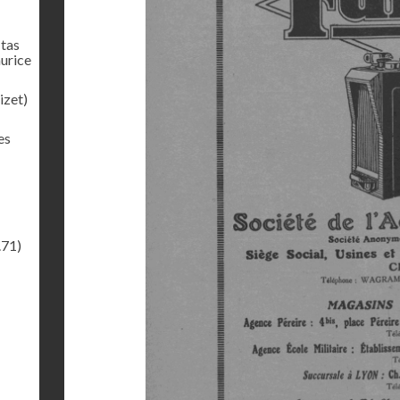
 tas
urice
izet)
es
.71)