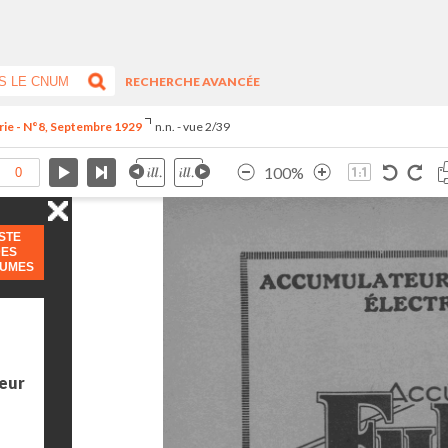
RECHERCHE AVANCÉE
rie - N°8, Septembre 1929
n.n. - vue 2/39
100%
ISTE
DES
LUMES
teur