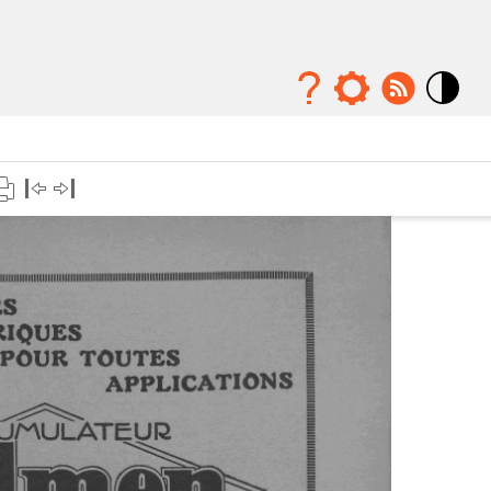
Mode
contraste
élévé