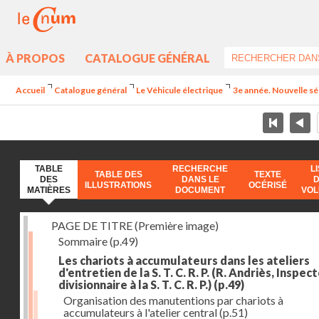
À PROPOS
CATALOGUE GÉNÉRAL
Accueil
Catalogue général
Le Véhicule électrique
3e année. Nouvelle sé
TABLE
RECHERCHE
L
TABLE DES
TEXTE
DES
DANS LE
ILLUSTRATIONS
OCÉRISÉ
MATIÈRES
DOCUMENT
VO
PAGE DE TITRE (Première image)
Sommaire
(p.49)
Les chariots à accumulateurs dans les ateliers
d'entretien de la S. T. C. R. P. (R. Andriès, Inspec
divisionnaire à la S. T. C. R. P.)
(p.49)
Organisation des manutentions par chariots à
accumulateurs à l'atelier central
(p.51)