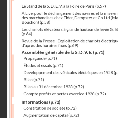
Le Stand de la S. D. E. V. à la Foire de Paris
(p.57)
À Liverpool, le déchargement des navires et la mise en
des marchandises chez Elder, Dempster et Co Ltd (Ma
Bouchon)
(p.58)
Les chariots élévateurs à grande hauteur de levée (E. B
(p.64)
Revue de la Presse : Exploitation de chariots électriqu
d'après des horaires fixes
(p.69)
Assemblée générale de la S. D. V. E.
(p.71)
Propagande
(p.71)
Études et essais
(p.71)
Developpement des véhicules éléctriques en 1928
(p
Bilan
(p.71)
Bilan au 31 décembre 1928
(p.72)
Compte profits et pertes exercice 1928
(p.72)
Informations
(p.72)
Constitution de société
(p.72)
Augmentation de capital
(p.72)