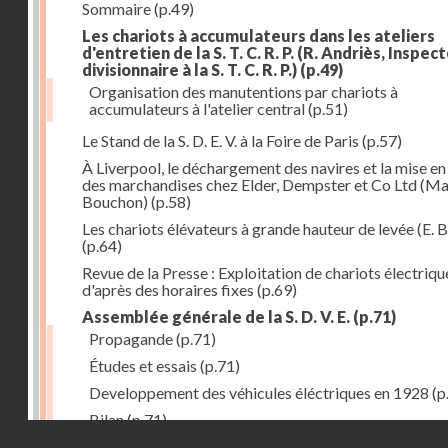
Sommaire
(p.49)
Les chariots à accumulateurs dans les ateliers
d'entretien de la S. T. C. R. P. (R. Andriès, Inspec
divisionnaire à la S. T. C. R. P.)
(p.49)
Organisation des manutentions par chariots à
accumulateurs à l'atelier central
(p.51)
Le Stand de la S. D. E. V. à la Foire de Paris
(p.57)
À Liverpool, le déchargement des navires et la mise en
des marchandises chez Elder, Dempster et Co Ltd (Ma
Bouchon)
(p.58)
Les chariots élévateurs à grande hauteur de levée (E. B
(p.64)
Revue de la Presse : Exploitation de chariots électriqu
d'après des horaires fixes
(p.69)
Assemblée générale de la S. D. V. E.
(p.71)
Propagande
(p.71)
Études et essais
(p.71)
Developpement des véhicules éléctriques en 1928
(p
Bilan
(p.71)
Droits réservés - CNAM
Bilan au 31 décembre 1928
(p.72)