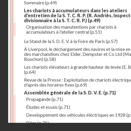
Sommaire
(p.49)
Les chariots à accumulateurs dans les ateliers
d'entretien de la S. T. C. R. P. (R. Andriès, Inspec
divisionnaire à la S. T. C. R. P.)
(p.49)
Organisation des manutentions par chariots à
accumulateurs à l'atelier central
(p.51)
Le Stand de la S. D. E. V. à la Foire de Paris
(p.57)
À Liverpool, le déchargement des navires et la mise en
des marchandises chez Elder, Dempster et Co Ltd (Ma
Bouchon)
(p.58)
Les chariots élévateurs à grande hauteur de levée (E. B
(p.64)
Revue de la Presse : Exploitation de chariots électriqu
d'après des horaires fixes
(p.69)
Assemblée générale de la S. D. V. E.
(p.71)
Propagande
(p.71)
Études et essais
(p.71)
Developpement des véhicules éléctriques en 1928
(p
Bilan
(p.71)
Droits réservés - CNAM
Bilan au 31 décembre 1928
(p.72)