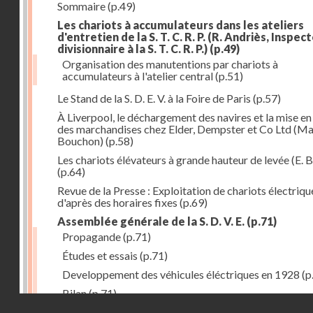
Sommaire
(p.49)
Les chariots à accumulateurs dans les ateliers
d'entretien de la S. T. C. R. P. (R. Andriès, Inspec
divisionnaire à la S. T. C. R. P.)
(p.49)
Organisation des manutentions par chariots à
accumulateurs à l'atelier central
(p.51)
Le Stand de la S. D. E. V. à la Foire de Paris
(p.57)
À Liverpool, le déchargement des navires et la mise en
des marchandises chez Elder, Dempster et Co Ltd (Ma
Bouchon)
(p.58)
Les chariots élévateurs à grande hauteur de levée (E. B
(p.64)
Revue de la Presse : Exploitation de chariots électriqu
d'après des horaires fixes
(p.69)
Assemblée générale de la S. D. V. E.
(p.71)
Propagande
(p.71)
Études et essais
(p.71)
Developpement des véhicules éléctriques en 1928
(p
Bilan
(p.71)
Droits réservés - CNAM
Bilan au 31 décembre 1928
(p.72)