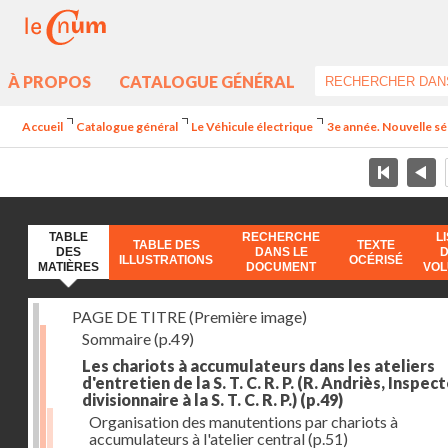
À PROPOS
CATALOGUE GÉNÉRAL
Accueil
Catalogue général
Le Véhicule électrique
3e année. Nouvelle sé
TABLE
RECHERCHE
L
TABLE DES
TEXTE
DES
DANS LE
ILLUSTRATIONS
OCÉRISÉ
MATIÈRES
DOCUMENT
VO
PAGE DE TITRE (Première image)
Sommaire
(p.49)
Les chariots à accumulateurs dans les ateliers
d'entretien de la S. T. C. R. P. (R. Andriès, Inspec
divisionnaire à la S. T. C. R. P.)
(p.49)
Organisation des manutentions par chariots à
accumulateurs à l'atelier central
(p.51)