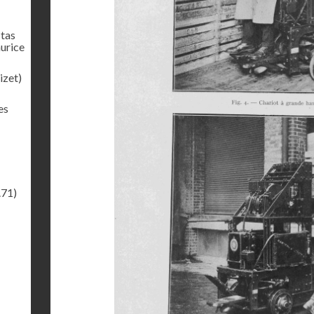
 tas
urice
izet)
es
.71)