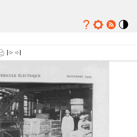
Mode
contraste
élévé