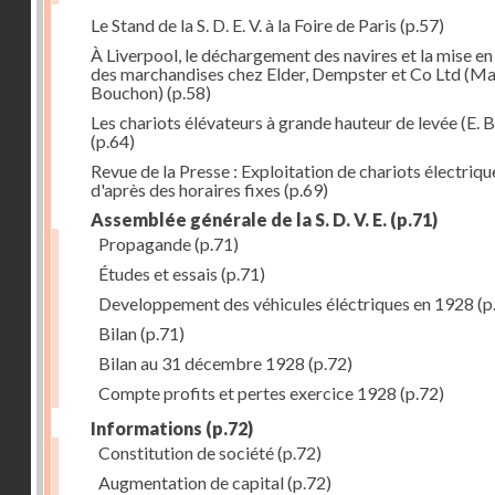
Le Stand de la S. D. E. V. à la Foire de Paris
(p.57)
À Liverpool, le déchargement des navires et la mise en
des marchandises chez Elder, Dempster et Co Ltd (Ma
Bouchon)
(p.58)
Les chariots élévateurs à grande hauteur de levée (E. B
(p.64)
Revue de la Presse : Exploitation de chariots électriqu
d'après des horaires fixes
(p.69)
Assemblée générale de la S. D. V. E.
(p.71)
Propagande
(p.71)
Études et essais
(p.71)
Developpement des véhicules éléctriques en 1928
(p
Bilan
(p.71)
Bilan au 31 décembre 1928
(p.72)
Compte profits et pertes exercice 1928
(p.72)
Informations
(p.72)
Constitution de société
(p.72)
Augmentation de capital
(p.72)