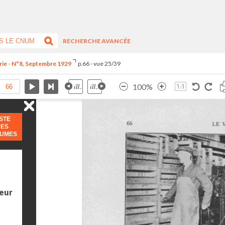
RECHERCHE AVANCÉE
rie - N°8, Septembre 1929
p.66 - vue 25/39
100%
ISTE
DES
LUMES
teur