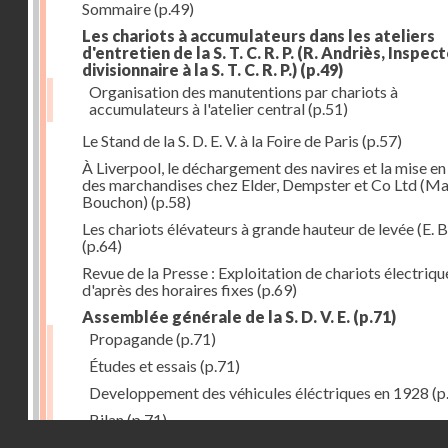
Sommaire
(p.49)
Les chariots à accumulateurs dans les ateliers
d'entretien de la S. T. C. R. P. (R. Andriès, Inspec
divisionnaire à la S. T. C. R. P.)
(p.49)
Organisation des manutentions par chariots à
accumulateurs à l'atelier central
(p.51)
Le Stand de la S. D. E. V. à la Foire de Paris
(p.57)
À Liverpool, le déchargement des navires et la mise en
des marchandises chez Elder, Dempster et Co Ltd (Ma
Bouchon)
(p.58)
Les chariots élévateurs à grande hauteur de levée (E. B
(p.64)
Revue de la Presse : Exploitation de chariots électriqu
d'après des horaires fixes
(p.69)
Assemblée générale de la S. D. V. E.
(p.71)
Propagande
(p.71)
Études et essais
(p.71)
Developpement des véhicules éléctriques en 1928
(p
Bilan
(p.71)
Droits réservés - CNAM
Bilan au 31 décembre 1928
(p.72)