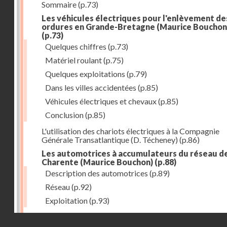
Sommaire
(p.73)
Les véhicules électriques pour l'enlèvement de
ordures en Grande-Bretagne (Maurice Bouchon
(p.73)
Quelques chiffres
(p.73)
Matériel roulant
(p.75)
Quelques exploitations
(p.79)
Dans les villes accidentées
(p.85)
Véhicules électriques et chevaux
(p.85)
Conclusion
(p.85)
L'utilisation des chariots électriques à la Compagnie
Générale Transatlantique (D. Técheney)
(p.86)
Les automotrices à accumulateurs du réseau de
Charente (Maurice Bouchon)
(p.88)
Description des automotrices
(p.89)
Réseau
(p.92)
Exploitation
(p.93)
Chariots-camionnettes à accumulateurs (Jacques
Droits réservés - CNAM
Deschamps)
(p.94)