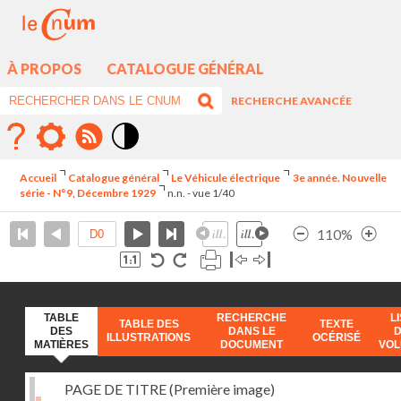
À PROPOS
CATALOGUE GÉNÉRAL
RECHERCHE AVANCÉE
Mode
contraste
Accueil
Catalogue général
Le Véhicule électrique
3e année. Nouvelle
élévé
série - N°9, Décembre 1929
n.n. - vue 1/40
110%
TABLE
RECHERCHE
L
TABLE DES
TEXTE
DES
DANS LE
ILLUSTRATIONS
OCÉRISÉ
MATIÈRES
DOCUMENT
VO
PAGE DE TITRE (Première image)