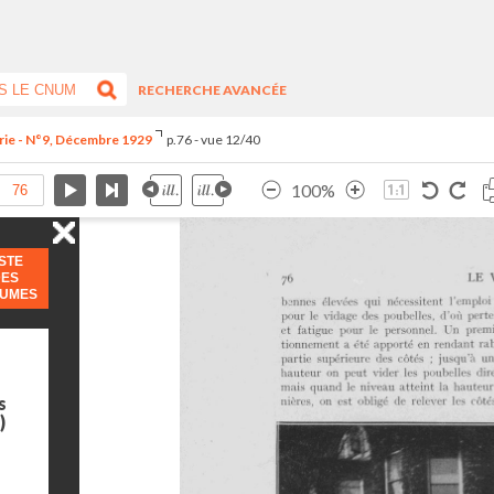
RECHERCHE AVANCÉE
rie - N°9, Décembre 1929
p.76 - vue 12/40
100%
ISTE
DES
LUMES
s
)