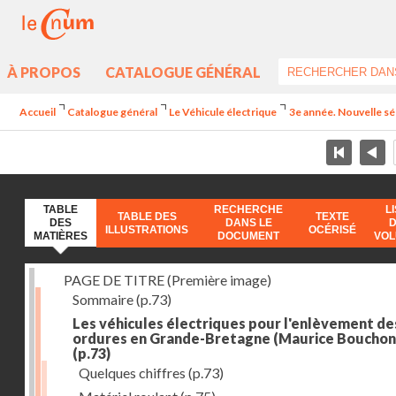
À PROPOS
CATALOGUE GÉNÉRAL
Accueil
Catalogue général
Le Véhicule électrique
3e année. Nouvelle sé
TABLE
RECHERCHE
L
TABLE DES
TEXTE
DES
DANS LE
ILLUSTRATIONS
OCÉRISÉ
MATIÈRES
DOCUMENT
VO
PAGE DE TITRE (Première image)
Sommaire
(p.73)
Les véhicules électriques pour l'enlèvement de
ordures en Grande-Bretagne (Maurice Bouchon
(p.73)
Quelques chiffres
(p.73)