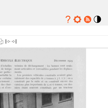
Mode
contraste
élévé