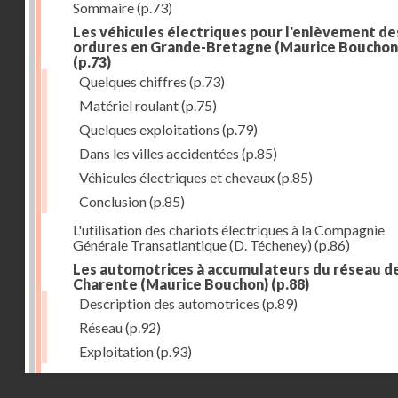
Sommaire
(p.73)
Les véhicules électriques pour l'enlèvement de
ordures en Grande-Bretagne (Maurice Bouchon
(p.73)
Quelques chiffres
(p.73)
Matériel roulant
(p.75)
Quelques exploitations
(p.79)
Dans les villes accidentées
(p.85)
Véhicules électriques et chevaux
(p.85)
Conclusion
(p.85)
L'utilisation des chariots électriques à la Compagnie
Générale Transatlantique (D. Técheney)
(p.86)
Les automotrices à accumulateurs du réseau de
Charente (Maurice Bouchon)
(p.88)
Description des automotrices
(p.89)
Réseau
(p.92)
Exploitation
(p.93)
Chariots-camionnettes à accumulateurs (Jacques
Droits réservés - CNAM
Deschamps)
(p.94)