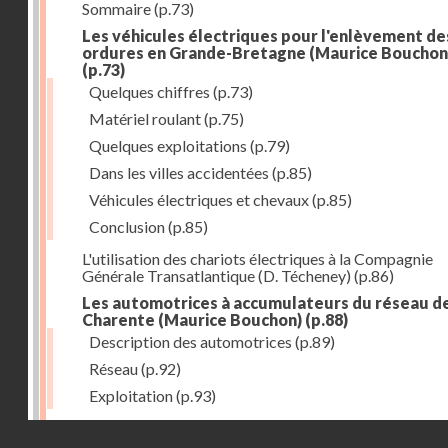
Sommaire
(p.73)
Les véhicules électriques pour l'enlèvement de
ordures en Grande-Bretagne (Maurice Bouchon
(p.73)
Quelques chiffres
(p.73)
Matériel roulant
(p.75)
Quelques exploitations
(p.79)
Dans les villes accidentées
(p.85)
Véhicules électriques et chevaux
(p.85)
Conclusion
(p.85)
L'utilisation des chariots électriques à la Compagnie
Générale Transatlantique (D. Técheney)
(p.86)
Les automotrices à accumulateurs du réseau de
Charente (Maurice Bouchon)
(p.88)
Description des automotrices
(p.89)
Réseau
(p.92)
Exploitation
(p.93)
Chariots-camionnettes à accumulateurs (Jacques
Droits réservés - CNAM
Deschamps)
(p.94)