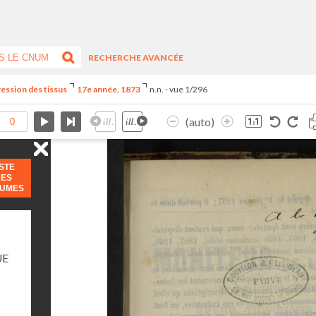
RECHERCHE AVANCÉE
ression des tissus
17e année, 1873
n.n. - vue 1/296
(auto)
ISTE
DES
LUMES
UE