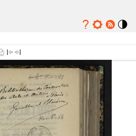
Mode
contraste
élévé