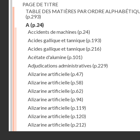
PAGE DE TITRE
TABLE DES MATIÈRES PAR ORDRE ALPHABÉTIQ
(p.293)
A
(p.24)
Accidents de machines
(p.24)
Acides gallique et tannique
(p.193)
Acides gallique et tannique
(p.216)
Acétate d'alumine
(p.101)
Adjudications administratives
(p.229)
Alizarine artificielle
(p.47)
Alizarine artificielle
(p.58)
Alizarine artificielle
(p.62)
Alizarine artificielle
(p.94)
Alizarine artificielle
(p.119)
Alizarine artificielle
(p.120)
Alizarine artificielle
(p.212)
Alizarine artificielle
(p.256)
Droits réservés - CNAM