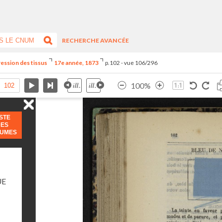
RECHERCHE AVANCÉE
ression des tissus
17e année, 1873
p.102 - vue 106/296
100%
ISTE
DES
LUMES
UE