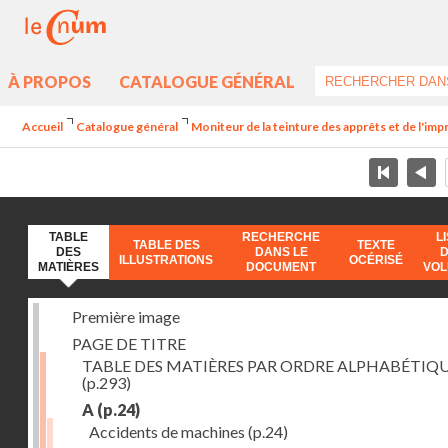
À PROPOS
CATALOGUE GÉNÉRAL
Accueil
Catalogue général
Moniteur de la teinture des apprêts et de l'imp
TABLE
RECHERCHE
L
TABLE DES
TEXTE
DES
DANS LE
ILLUSTRATIONS
OCÉRISÉ
MATIÈRES
DOCUMENT
VO
Première image
PAGE DE TITRE
TABLE DES MATIÈRES PAR ORDRE ALPHABÉTIQ
(p.293)
A
(p.24)
Accidents de machines
(p.24)