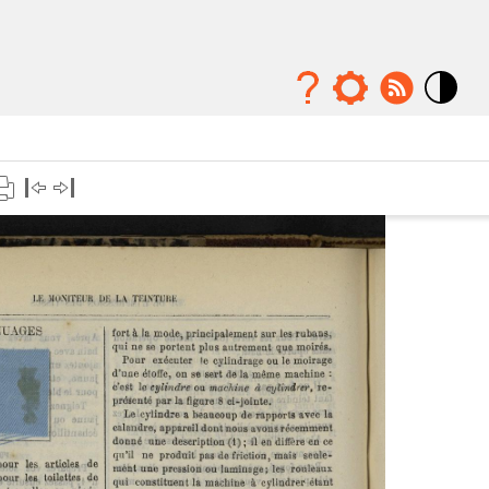
Mode
contraste
élévé