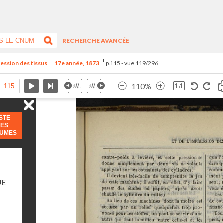
RECHERCHE AVANCÉE
ression des tissus
17e année, 1873
p.115 - vue 119/296
110%
ISTE
DES
LUMES
UE