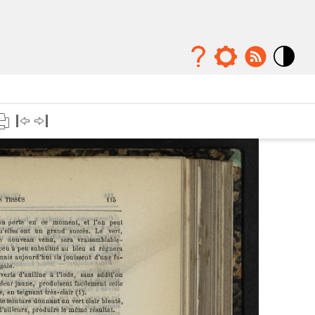
Mode
contraste
élévé