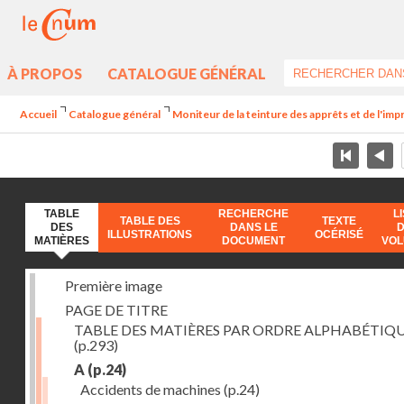
À PROPOS
CATALOGUE GÉNÉRAL
Accueil
Catalogue général
Moniteur de la teinture des apprêts et de l'imp
TABLE
RECHERCHE
L
TABLE DES
TEXTE
DES
DANS LE
ILLUSTRATIONS
OCÉRISÉ
MATIÈRES
DOCUMENT
VO
Première image
PAGE DE TITRE
TABLE DES MATIÈRES PAR ORDRE ALPHABÉTIQ
(p.293)
A
(p.24)
Accidents de machines
(p.24)