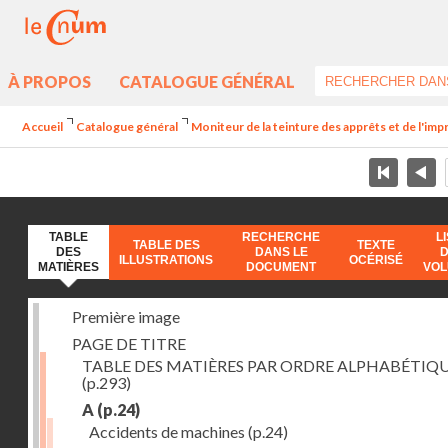
À PROPOS
CATALOGUE GÉNÉRAL
Accueil
Catalogue général
Moniteur de la teinture des apprêts et de l'imp
TABLE
RECHERCHE
L
TABLE DES
TEXTE
DES
DANS LE
ILLUSTRATIONS
OCÉRISÉ
MATIÈRES
DOCUMENT
VO
Première image
PAGE DE TITRE
TABLE DES MATIÈRES PAR ORDRE ALPHABÉTIQ
(p.293)
A
(p.24)
Accidents de machines
(p.24)