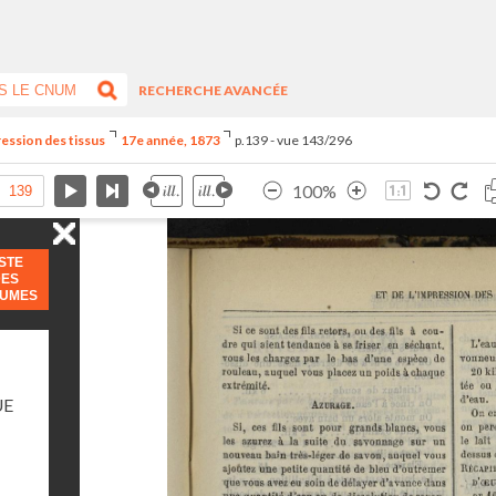
RECHERCHE AVANCÉE
ression des tissus
17e année, 1873
p.139 - vue 143/296
100%
ISTE
DES
LUMES
UE