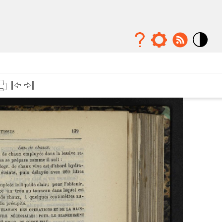
Mode
contraste
élévé