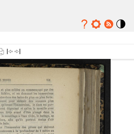
Mode
contraste
élévé