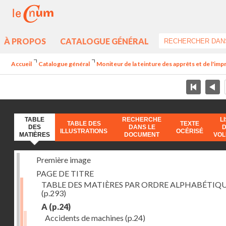
À PROPOS
CATALOGUE GÉNÉRAL
Accueil
Catalogue général
Moniteur de la teinture des apprêts et de l'imp
TABLE
RECHERCHE
L
TABLE DES
TEXTE
DES
DANS LE
ILLUSTRATIONS
OCÉRISÉ
MATIÈRES
DOCUMENT
VO
Première image
PAGE DE TITRE
TABLE DES MATIÈRES PAR ORDRE ALPHABÉTIQ
(p.293)
A
(p.24)
Accidents de machines
(p.24)