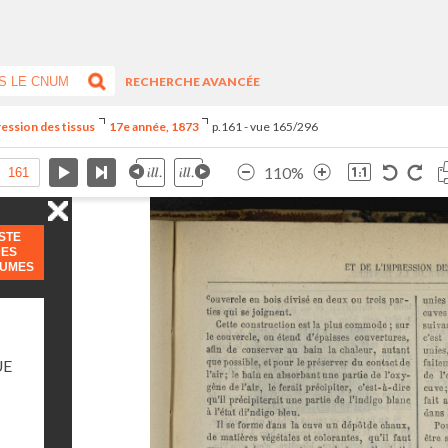
RECHERCHE AVANCÉE
ression des tissus
17e année, 1873
p.161 - vue 165/296
110%
ISTE
DES
LUMES
UE