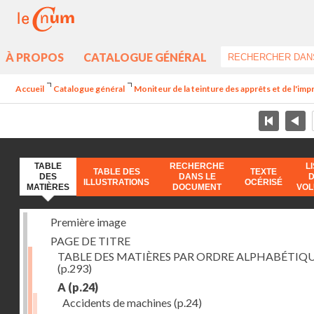
À PROPOS
CATALOGUE GÉNÉRAL
Accueil
Catalogue général
Moniteur de la teinture des apprêts et de l'imp
TABLE
RECHERCHE
L
TABLE DES
TEXTE
DES
DANS LE
ILLUSTRATIONS
OCÉRISÉ
MATIÈRES
DOCUMENT
VO
Première image
PAGE DE TITRE
TABLE DES MATIÈRES PAR ORDRE ALPHABÉTIQ
(p.293)
A
(p.24)
Accidents de machines
(p.24)