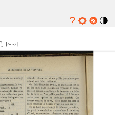
Mode
contraste
élévé