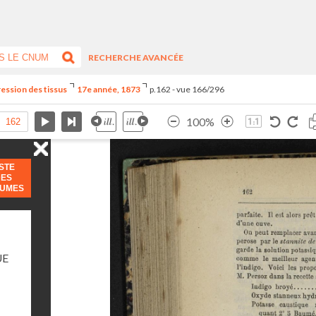
RECHERCHE AVANCÉE
ression des tissus
17e année, 1873
p.162 - vue 166/296
100%
ISTE
DES
LUMES
UE