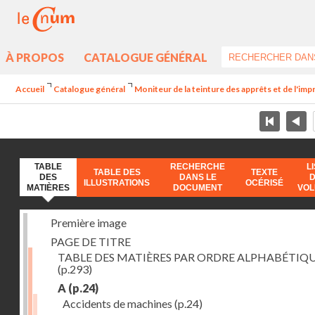
À PROPOS
CATALOGUE GÉNÉRAL
Accueil
Catalogue général
Moniteur de la teinture des apprêts et de l'imp
TABLE
RECHERCHE
L
TABLE DES
TEXTE
DES
DANS LE
ILLUSTRATIONS
OCÉRISÉ
MATIÈRES
DOCUMENT
VO
Première image
PAGE DE TITRE
TABLE DES MATIÈRES PAR ORDRE ALPHABÉTIQ
(p.293)
A
(p.24)
Accidents de machines
(p.24)