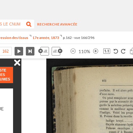
RECHERCHE AVANCÉE
ression des tissus
17e année, 1873
p.162 - vue 166/296
110%
ISTE
DES
LUMES
UE