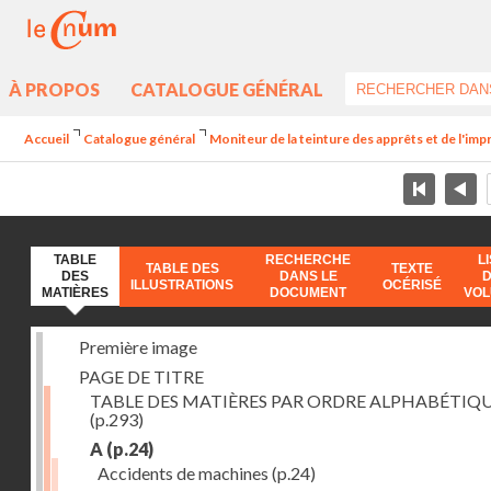
À PROPOS
CATALOGUE GÉNÉRAL
Accueil
Catalogue général
Moniteur de la teinture des apprêts et de l'imp
TABLE
RECHERCHE
L
TABLE DES
TEXTE
DES
DANS LE
ILLUSTRATIONS
OCÉRISÉ
MATIÈRES
DOCUMENT
VO
Première image
PAGE DE TITRE
TABLE DES MATIÈRES PAR ORDRE ALPHABÉTIQ
(p.293)
A
(p.24)
Accidents de machines
(p.24)