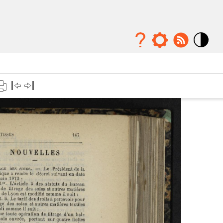
Mode
contraste
élévé