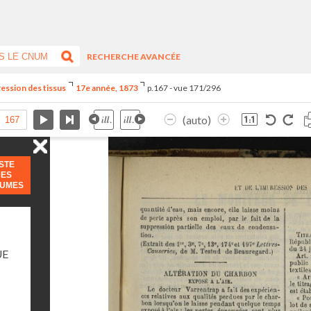
RECHERCHE AVANCÉE
ression des tissus
17e année, 1873
p.167 - vue 171/296
(auto)
ISTE
DES
LUMES
UE