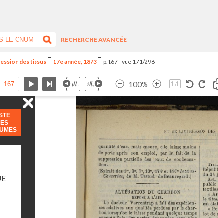
RECHERCHE AVANCÉE
ression des tissus
17e année, 1873
p.167 - vue 171/296
100%
ISTE
DES
LUMES
UE