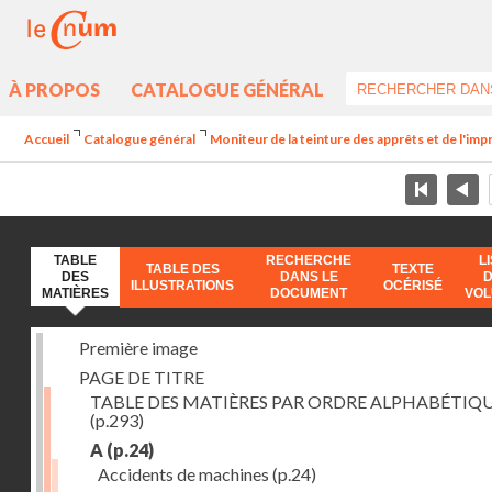
À PROPOS
CATALOGUE GÉNÉRAL
Accueil
Catalogue général
Moniteur de la teinture des apprêts et de l'imp
TABLE
RECHERCHE
L
TABLE DES
TEXTE
DES
DANS LE
ILLUSTRATIONS
OCÉRISÉ
MATIÈRES
DOCUMENT
VO
Première image
PAGE DE TITRE
TABLE DES MATIÈRES PAR ORDRE ALPHABÉTIQ
(p.293)
A
(p.24)
Accidents de machines
(p.24)