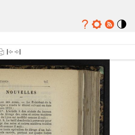
Mode
contraste
élévé