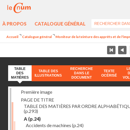
À PROPOS
CATALOGUE GÉNÉRAL
Accueil
Catalogue général
Moniteur de la teinture des apprêts et de l'imp
TABLE
RECHERCHE
L
TABLE DES
TEXTE
DES
DANS LE
ILLUSTRATIONS
OCÉRISÉ
MATIÈRES
DOCUMENT
VO
Première image
PAGE DE TITRE
TABLE DES MATIÈRES PAR ORDRE ALPHABÉTIQ
(p.293)
A
(p.24)
Accidents de machines
(p.24)