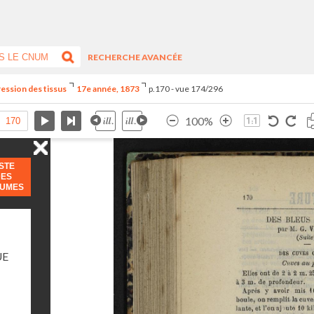
RECHERCHE AVANCÉE
ression des tissus
17e année, 1873
p.170 - vue 174/296
100%
ISTE
DES
LUMES
UE