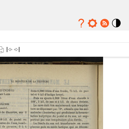
Mode
contraste
élévé