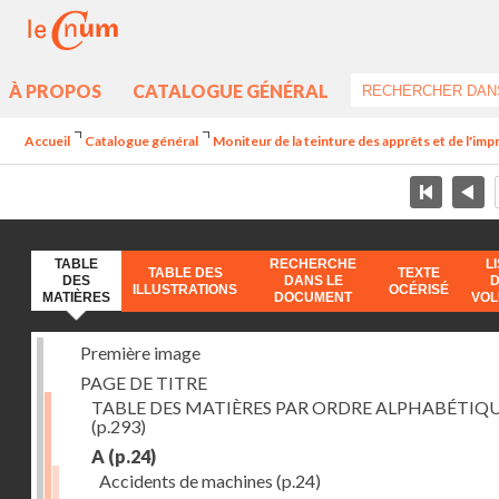
À PROPOS
CATALOGUE GÉNÉRAL
Accueil
Catalogue général
Moniteur de la teinture des apprêts et de l'imp
TABLE
RECHERCHE
L
TABLE DES
TEXTE
DES
DANS LE
ILLUSTRATIONS
OCÉRISÉ
MATIÈRES
DOCUMENT
VO
Première image
PAGE DE TITRE
TABLE DES MATIÈRES PAR ORDRE ALPHABÉTIQ
(p.293)
A
(p.24)
Accidents de machines
(p.24)