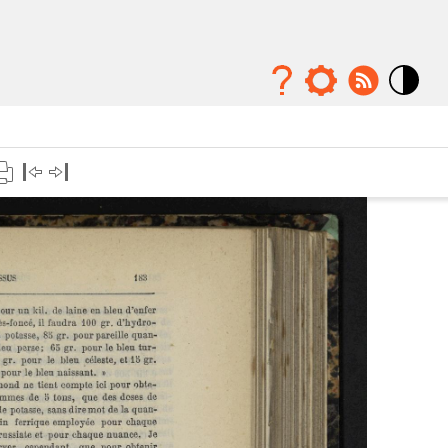
Mode
contraste
élévé