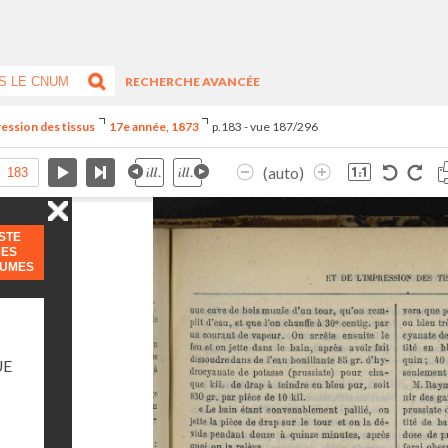
RECHERCHE AVANCÉE
ression des tissus
17e année, 1873
p.183 - vue 187/296
(auto)
ISTE
DES
LUMES
UE