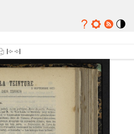
Mode
contraste
élévé