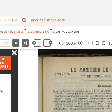
RECHERCHE AVANCÉE
ression des tissus
17e année, 1873
p.193 - vue 197/296
100%
ISTE
DES
LUMES
UE