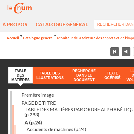
À PROPOS
CATALOGUE GÉNÉRAL
Accueil
Catalogue général
Moniteur de la teinture des apprêts et de l'imp
TABLE
RECHERCHE
L
TABLE DES
TEXTE
DES
DANS LE
ILLUSTRATIONS
OCÉRISÉ
MATIÈRES
DOCUMENT
VO
Première image
PAGE DE TITRE
TABLE DES MATIÈRES PAR ORDRE ALPHABÉTIQ
(p.293)
A
(p.24)
Accidents de machines
(p.24)