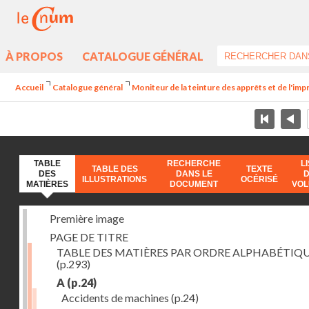
À PROPOS
CATALOGUE GÉNÉRAL
Accueil
Catalogue général
Moniteur de la teinture des apprêts et de l'imp
TABLE
RECHERCHE
L
TABLE DES
TEXTE
DES
DANS LE
ILLUSTRATIONS
OCÉRISÉ
MATIÈRES
DOCUMENT
VO
Première image
PAGE DE TITRE
TABLE DES MATIÈRES PAR ORDRE ALPHABÉTIQ
(p.293)
A
(p.24)
Accidents de machines
(p.24)