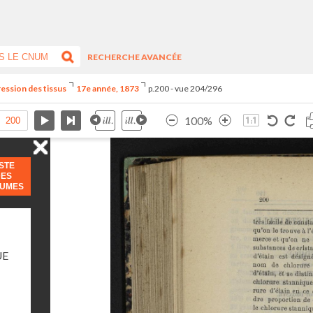
RECHERCHE AVANCÉE
ression des tissus
17e année, 1873
p.200 - vue 204/296
100%
ISTE
DES
LUMES
UE