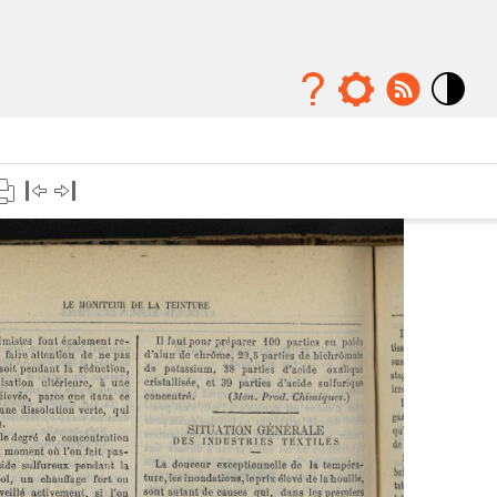
Mode
contraste
élévé