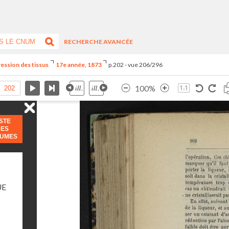
RECHERCHE AVANCÉE
ression des tissus
17e année, 1873
p.202 - vue 206/296
100%
ISTE
DES
LUMES
UE