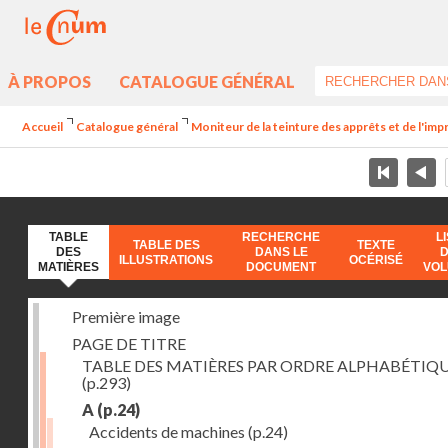
À PROPOS
CATALOGUE GÉNÉRAL
Accueil
Catalogue général
Moniteur de la teinture des apprêts et de l'imp
TABLE
RECHERCHE
L
TABLE DES
TEXTE
DES
DANS LE
ILLUSTRATIONS
OCÉRISÉ
MATIÈRES
DOCUMENT
VO
Première image
PAGE DE TITRE
TABLE DES MATIÈRES PAR ORDRE ALPHABÉTIQ
(p.293)
A
(p.24)
Accidents de machines
(p.24)