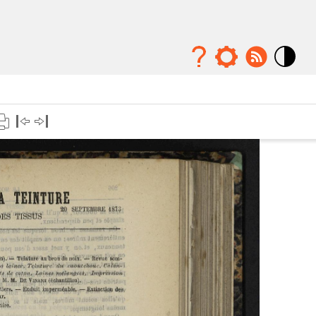
Mode
contraste
élévé