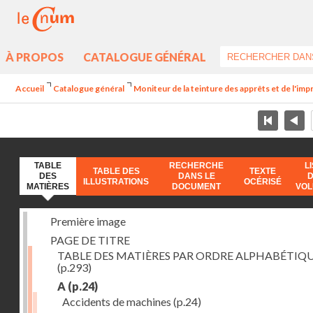
À PROPOS
CATALOGUE GÉNÉRAL
Accueil
Catalogue général
Moniteur de la teinture des apprêts et de l'imp
TABLE
RECHERCHE
L
TABLE DES
TEXTE
DES
DANS LE
ILLUSTRATIONS
OCÉRISÉ
MATIÈRES
DOCUMENT
VO
Première image
PAGE DE TITRE
TABLE DES MATIÈRES PAR ORDRE ALPHABÉTIQ
(p.293)
A
(p.24)
Accidents de machines
(p.24)