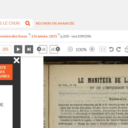
RECHERCHE AVANCÉE
ression des tissus
17e année, 1873
p.205 - vue 209/296
100%
ISTE
DES
LUMES
UE