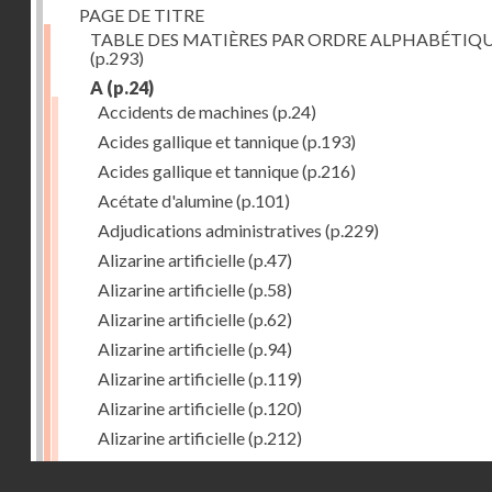
PAGE DE TITRE
TABLE DES MATIÈRES PAR ORDRE ALPHABÉTIQ
(p.293)
A
(p.24)
Accidents de machines
(p.24)
Acides gallique et tannique
(p.193)
Acides gallique et tannique
(p.216)
Acétate d'alumine
(p.101)
Adjudications administratives
(p.229)
Alizarine artificielle
(p.47)
Alizarine artificielle
(p.58)
Alizarine artificielle
(p.62)
Alizarine artificielle
(p.94)
Alizarine artificielle
(p.119)
Alizarine artificielle
(p.120)
Alizarine artificielle
(p.212)
Alizarine artificielle
(p.256)
Droits réservés - CNAM