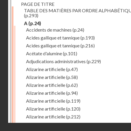
PAGE DE TITRE
TABLE DES MATIÈRES PAR ORDRE ALPHABÉTIQ
(p.293)
A
(p.24)
Accidents de machines
(p.24)
Acides gallique et tannique
(p.193)
Acides gallique et tannique
(p.216)
Acétate d'alumine
(p.101)
Adjudications administratives
(p.229)
Alizarine artificielle
(p.47)
Alizarine artificielle
(p.58)
Alizarine artificielle
(p.62)
Alizarine artificielle
(p.94)
Alizarine artificielle
(p.119)
Alizarine artificielle
(p.120)
Alizarine artificielle
(p.212)
Alizarine artificielle
(p.256)
Droits réservés - CNAM