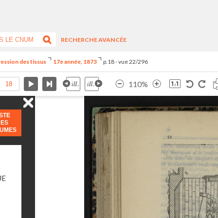
RECHERCHE AVANCÉE
ression des tissus
17e année, 1873
p.18 - vue 22/296
110%
ISTE
DES
LUMES
UE