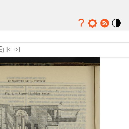
Mode
contraste
élévé