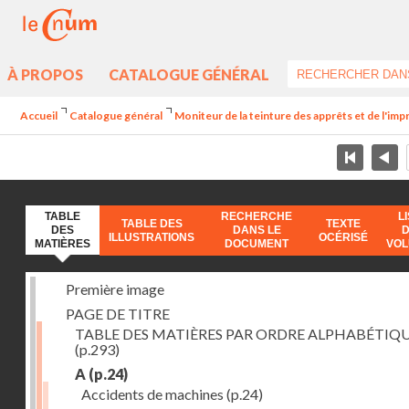
À PROPOS
CATALOGUE GÉNÉRAL
Accueil
Catalogue général
Moniteur de la teinture des apprêts et de l'imp
TABLE
RECHERCHE
L
TABLE DES
TEXTE
DES
DANS LE
ILLUSTRATIONS
OCÉRISÉ
MATIÈRES
DOCUMENT
VO
Première image
PAGE DE TITRE
TABLE DES MATIÈRES PAR ORDRE ALPHABÉTIQ
(p.293)
A
(p.24)
Accidents de machines
(p.24)