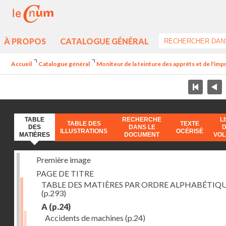
À PROPOS
CATALOGUE GÉNÉRAL
Accueil
Catalogue général
Moniteur de la teinture des apprêts et de l'imp
TABLE
RECHERCHE
L
TABLE DES
TEXTE
DES
DANS LE
ILLUSTRATIONS
OCÉRISÉ
MATIÈRES
DOCUMENT
VO
Première image
PAGE DE TITRE
TABLE DES MATIÈRES PAR ORDRE ALPHABÉTIQ
(p.293)
A
(p.24)
Accidents de machines
(p.24)