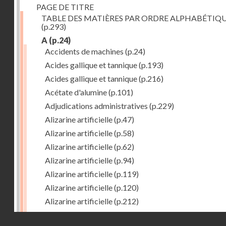
PAGE DE TITRE
TABLE DES MATIÈRES PAR ORDRE ALPHABÉTIQ
(p.293)
A
(p.24)
Accidents de machines
(p.24)
Acides gallique et tannique
(p.193)
Acides gallique et tannique
(p.216)
Acétate d'alumine
(p.101)
Adjudications administratives
(p.229)
Alizarine artificielle
(p.47)
Alizarine artificielle
(p.58)
Alizarine artificielle
(p.62)
Alizarine artificielle
(p.94)
Alizarine artificielle
(p.119)
Alizarine artificielle
(p.120)
Alizarine artificielle
(p.212)
Alizarine artificielle
(p.256)
Droits réservés - CNAM