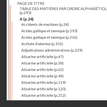
PAGE DE TITRE
TABLE DES MATIÈRES PAR ORDRE ALPHABÉTIQ
(p.293)
A
(p.24)
Accidents de machines
(p.24)
Acides gallique et tannique
(p.193)
Acides gallique et tannique
(p.216)
Acétate d'alumine
(p.101)
Adjudications administratives
(p.229)
Alizarine artificielle
(p.47)
Alizarine artificielle
(p.58)
Alizarine artificielle
(p.62)
Alizarine artificielle
(p.94)
Alizarine artificielle
(p.119)
Alizarine artificielle
(p.120)
Alizarine artificielle
(p.212)
Alizarine artificielle
(p.256)
Droits réservés - CNAM