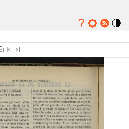
Mode
contraste
élévé