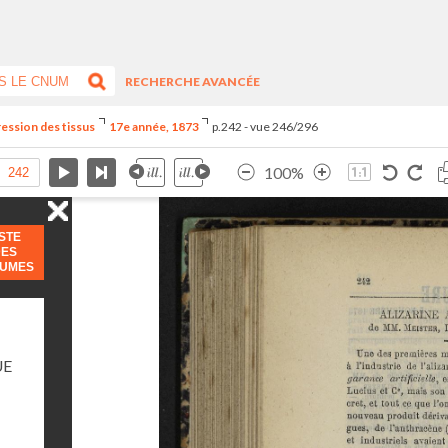
RECHERCHE AVANCÉE
ression des tissus
17e année, 1873
p.242 - vue 246/296
100%
ISTE
DES
LUMES
UE