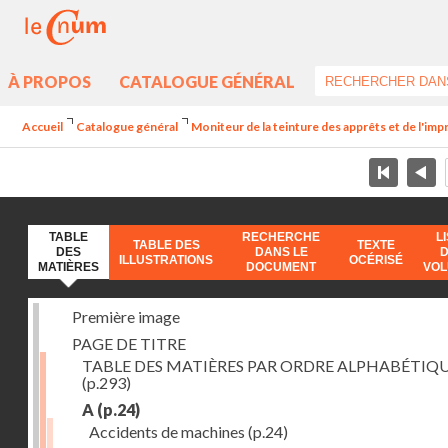
À PROPOS
CATALOGUE GÉNÉRAL
Accueil
Catalogue général
Moniteur de la teinture des apprêts et de l'imp
TABLE
RECHERCHE
L
TABLE DES
TEXTE
DES
DANS LE
ILLUSTRATIONS
OCÉRISÉ
MATIÈRES
DOCUMENT
VO
Première image
PAGE DE TITRE
TABLE DES MATIÈRES PAR ORDRE ALPHABÉTIQ
(p.293)
A
(p.24)
Accidents de machines
(p.24)