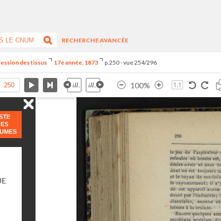
RECHERCHE AVANCÉE
ression des tissus
17e année, 1873
p.250 - vue 254/296
100%
ISTE
DES
LUMES
UE