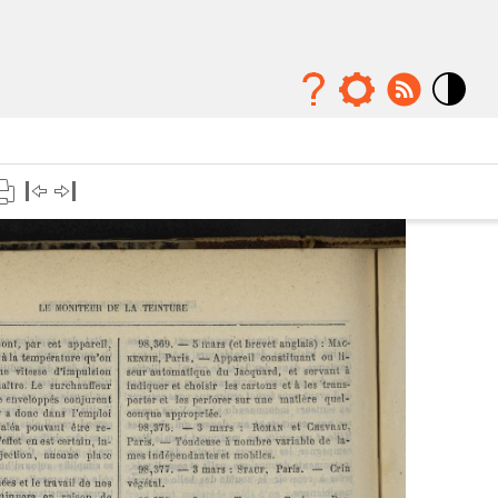
Mode
contraste
élévé