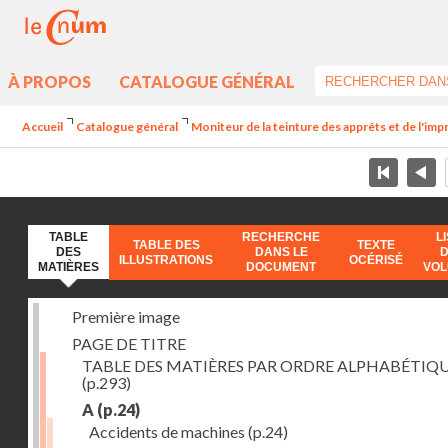
À PROPOS
CATALOGUE GÉNÉRAL
Accueil
Catalogue général
Moniteur de la teinture des apprêts et de l'imp
TABLE
RECHERCHE
L
TABLE DES
TEXTE
DES
DANS LE
ILLUSTRATIONS
OCÉRISÉ
MATIÈRES
DOCUMENT
VO
Première image
PAGE DE TITRE
TABLE DES MATIÈRES PAR ORDRE ALPHABÉTIQ
(p.293)
A
(p.24)
Accidents de machines
(p.24)