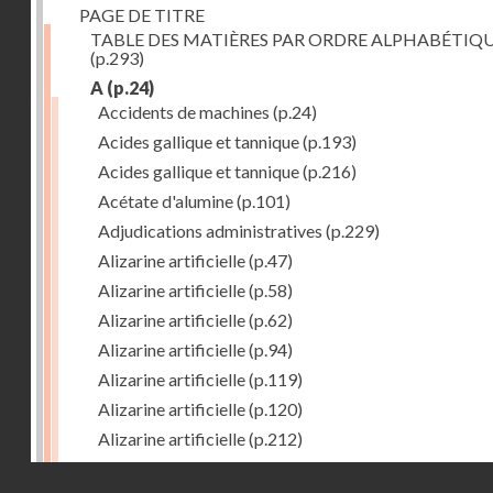
PAGE DE TITRE
TABLE DES MATIÈRES PAR ORDRE ALPHABÉTIQ
(p.293)
A
(p.24)
Accidents de machines
(p.24)
Acides gallique et tannique
(p.193)
Acides gallique et tannique
(p.216)
Acétate d'alumine
(p.101)
Adjudications administratives
(p.229)
Alizarine artificielle
(p.47)
Alizarine artificielle
(p.58)
Alizarine artificielle
(p.62)
Alizarine artificielle
(p.94)
Alizarine artificielle
(p.119)
Alizarine artificielle
(p.120)
Alizarine artificielle
(p.212)
Alizarine artificielle
(p.256)
Droits réservés - CNAM