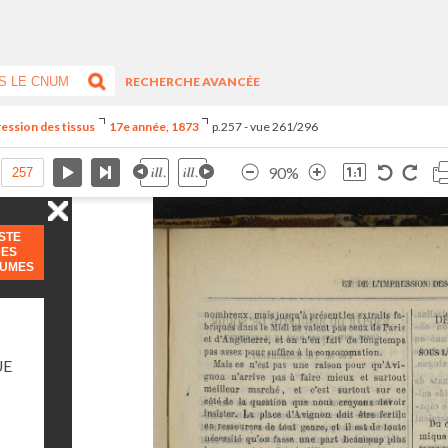
RECHERCHE AVANCÉE
ression des tissus
17e année, 1873
p.257 - vue 261/296
90%
ISTE
DES
LUMES
UE