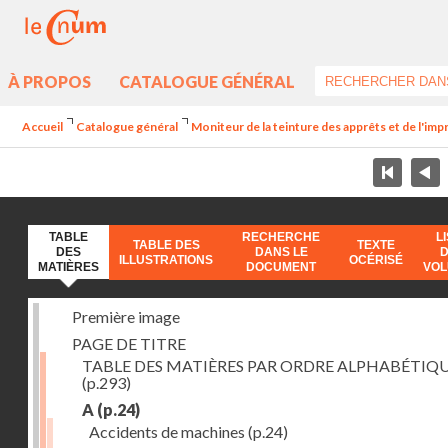
À PROPOS
CATALOGUE GÉNÉRAL
Accueil
Catalogue général
Moniteur de la teinture des apprêts et de l'imp
TABLE
RECHERCHE
L
TABLE DES
TEXTE
DES
DANS LE
ILLUSTRATIONS
OCÉRISÉ
MATIÈRES
DOCUMENT
VO
Première image
PAGE DE TITRE
TABLE DES MATIÈRES PAR ORDRE ALPHABÉTIQ
(p.293)
A
(p.24)
Accidents de machines
(p.24)