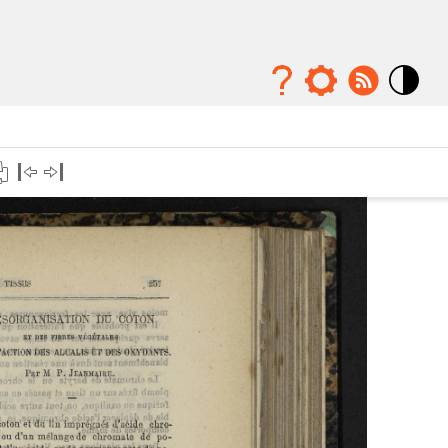
Mode
contraste
élévé