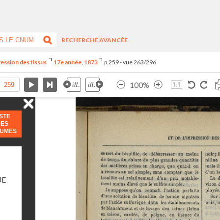
RECHERCHE AVANCÉE
ression des tissus
17e année, 1873
p.259 - vue 263/296
100%
ISTE
DES
LUMES
UE