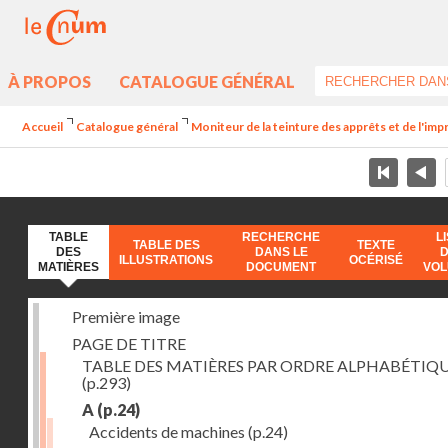
À PROPOS
CATALOGUE GÉNÉRAL
Accueil
Catalogue général
Moniteur de la teinture des apprêts et de l'imp
TABLE
RECHERCHE
L
TABLE DES
TEXTE
DES
DANS LE
ILLUSTRATIONS
OCÉRISÉ
MATIÈRES
DOCUMENT
VO
Première image
PAGE DE TITRE
TABLE DES MATIÈRES PAR ORDRE ALPHABÉTIQ
(p.293)
A
(p.24)
Accidents de machines
(p.24)