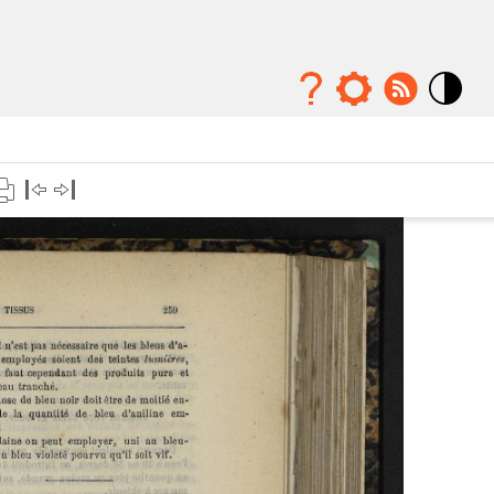
Mode
contraste
élévé