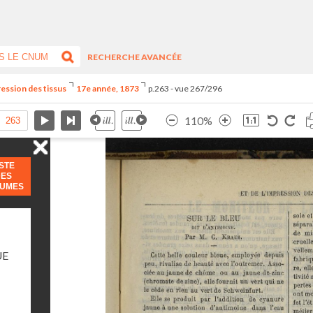
RECHERCHE AVANCÉE
ression des tissus
17e année, 1873
p.263 - vue 267/296
110%
ISTE
DES
LUMES
UE