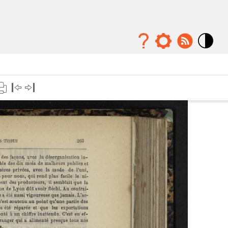
Mode
contraste
élévé