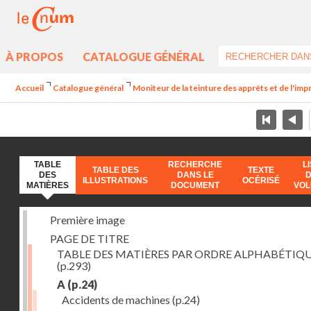
À PROPOS
CATALOGUE GÉNÉRAL
Accueil
Catalogue général
Moniteur de la teinture des apprêts et de l'imp
TABLE
RECHERCHE
L
TABLE DES
TEXTE
DES
DANS LE
ILLUSTRATIONS
OCÉRISÉ
MATIÈRES
DOCUMENT
VO
Première image
PAGE DE TITRE
TABLE DES MATIÈRES PAR ORDRE ALPHABÉTIQ
(p.293)
A
(p.24)
Accidents de machines
(p.24)