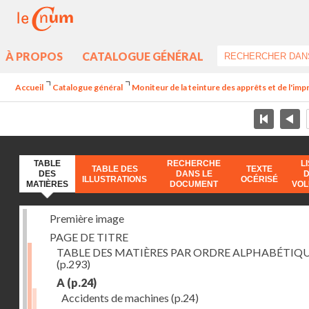
À PROPOS
CATALOGUE GÉNÉRAL
Accueil
Catalogue général
Moniteur de la teinture des apprêts et de l'imp
TABLE
RECHERCHE
L
TABLE DES
TEXTE
DES
DANS LE
ILLUSTRATIONS
OCÉRISÉ
MATIÈRES
DOCUMENT
VO
Première image
PAGE DE TITRE
TABLE DES MATIÈRES PAR ORDRE ALPHABÉTIQ
(p.293)
A
(p.24)
Accidents de machines
(p.24)