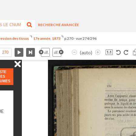
RECHERCHE AVANCÉE
ression des tissus
17e année, 1873
p.270 - vue 274/296
(auto)
ISTE
DES
LUMES
UE