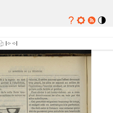
Mode
contraste
élévé