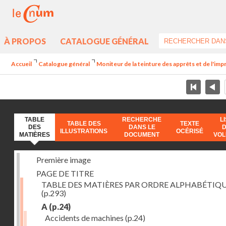
À PROPOS
CATALOGUE GÉNÉRAL
Accueil
Catalogue général
Moniteur de la teinture des apprêts et de l'imp
TABLE
RECHERCHE
L
TABLE DES
TEXTE
DES
DANS LE
ILLUSTRATIONS
OCÉRISÉ
MATIÈRES
DOCUMENT
VO
Première image
PAGE DE TITRE
TABLE DES MATIÈRES PAR ORDRE ALPHABÉTIQ
(p.293)
A
(p.24)
Accidents de machines
(p.24)