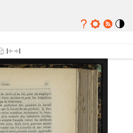
Mode
contraste
élévé