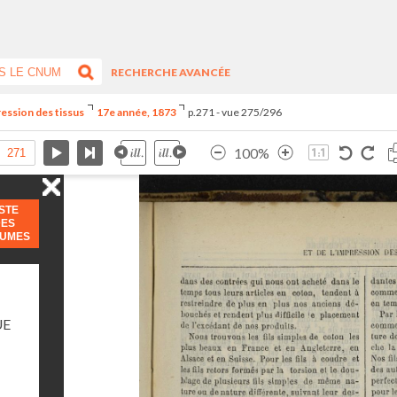
RECHERCHE AVANCÉE
ression des tissus
17e année, 1873
p.271 - vue 275/296
100%
ISTE
DES
LUMES
UE