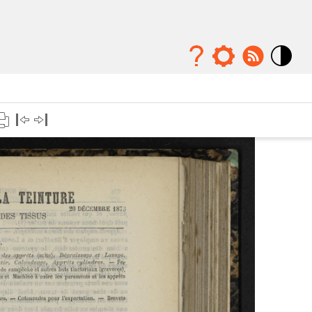
Mode
contraste
élévé