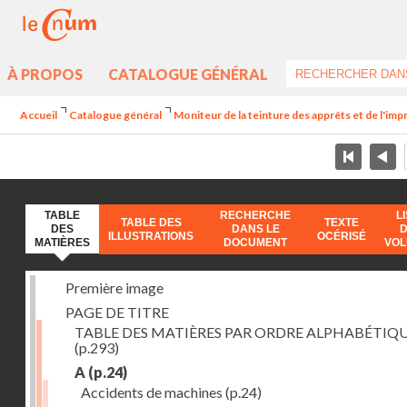
À PROPOS
CATALOGUE GÉNÉRAL
Accueil
Catalogue général
Moniteur de la teinture des apprêts et de l'imp
TABLE
RECHERCHE
L
TABLE DES
TEXTE
DES
DANS LE
ILLUSTRATIONS
OCÉRISÉ
MATIÈRES
DOCUMENT
VO
Première image
PAGE DE TITRE
TABLE DES MATIÈRES PAR ORDRE ALPHABÉTIQ
(p.293)
A
(p.24)
Accidents de machines
(p.24)