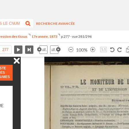
RECHERCHE AVANCÉE
ression des tissus
17e année, 1873
p.277 - vue 281/296
100%
ISTE
DES
LUMES
UE