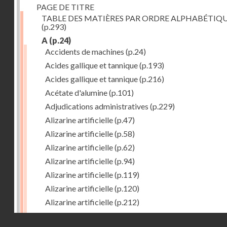
PAGE DE TITRE
TABLE DES MATIÈRES PAR ORDRE ALPHABÉTIQ
(p.293)
A
(p.24)
Accidents de machines
(p.24)
Acides gallique et tannique
(p.193)
Acides gallique et tannique
(p.216)
Acétate d'alumine
(p.101)
Adjudications administratives
(p.229)
Alizarine artificielle
(p.47)
Alizarine artificielle
(p.58)
Alizarine artificielle
(p.62)
Alizarine artificielle
(p.94)
Alizarine artificielle
(p.119)
Alizarine artificielle
(p.120)
Alizarine artificielle
(p.212)
Alizarine artificielle
(p.256)
Droits réservés - CNAM