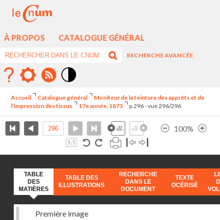
À PROPOS
CATALOGUE GÉNÉRAL
RECHERCHE AVANCÉE
Mode
contraste
Accueil
Catalogue général
Moniteur de la teinture des apprêts et de
élévé
l'impression des tissus
17e année, 1873
p.296 - vue 296/296
100%
TABLE
RECHERCHE
L
TABLE DES
TEXTE
DES
DANS LE
ILLUSTRATIONS
OCÉRISÉ
MATIÈRES
DOCUMENT
VO
Première image